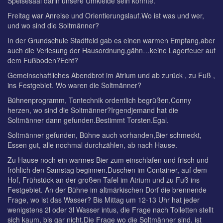
Speisesaal darin unsere Umkleide sein konnte.
Freitag war Anreise und Orientierungslauf.Wo ist was und wer,
und wo sind die Soltmänner?
In der Grundschule Stadtfeld gab es einen warmen Empfang,aber
auch die Verlesung der Hausordnung,gähn…keine Lagerfeuer auf
dem Fußboden?Echt?
Gemeinschaftliches Abendbrot im Atrium und ab zurück , zu Fuß ,
ins Festgebiet. Wo waren die Soltmänner?
Bühnenprogramm, Tontechnik ordentlich begrüßen,Conny
herzen, wo sind die Soltmänner?Irgendjemand hat die
Soltmänner dann gefunden.Bestimmt Torsten.Egal.
Soltmänner gefunden, Bühne auch vorhanden,Bier schmeckt,
Essen gut, alle nochmal durchzählen, ab nach Hause.
Zu Hause noch ein warmes Bier zum einschlafen und frisch und
fröhlich den Samstag beginnen.Duschen im Container, auf dem
Hof, Frühstück an der großen Tafel im Atrium und zu Fuß ins
Festgebiet. An der Bühne im altmärkischen Dorf die brennende
Frage, wo ist das Wasser? Bis Mittag um 12-13 Uhr hat jeder
wenigstens 2l oder 3l Wasser intus, die Frage nach Toiletten stellt
sich kaum, bis gar nicht.Die Frage wo die Soltmänner sind, ist