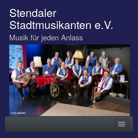
Zum
Stendaler
Hauptinhalt
springen
Stadtmusikanten e.V.
Musik für jeden Anlass
Navigation
Navigati
ein-/ausblenden
ein-/au