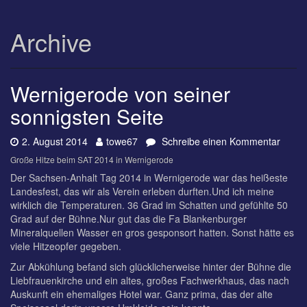
Archive
Wernigerode von seiner
sonnigsten Seite
Datum:
Autor:
zu
2. August 2014
towe67
Schreibe einen Kommentar
Werni
Große Hitze beim SAT 2014 in Wernigerode
von
Der Sachsen-Anhalt Tag 2014 in Wernigerode war das heißeste
seiner
Landesfest, das wir als Verein erleben durften.Und ich meine
sonni
wirklich die Temperaturen. 36 Grad im Schatten und gefühlte 50
Seite
Grad auf der Bühne.Nur gut das die Fa Blankenburger
Mineralquellen Wasser en gros gesponsort hatten. Sonst hätte es
viele Hitzeopfer gegeben.
Zur Abkühlung befand sich glücklicherweise hinter der Bühne die
Liebfrauenkirche und ein altes, großes Fachwerkhaus, das nach
Auskunft ein ehemaliges Hotel war. Ganz prima, das der alte