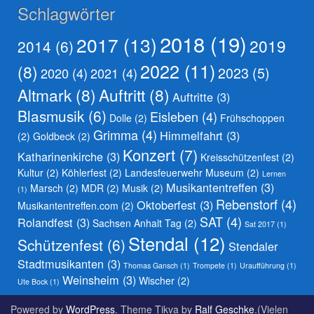
Schlagwörter
2018
(19)
2017
(13)
2019
2014
(6)
2022
(11)
(8)
2023
(5)
2020
(4)
2021
(4)
Altmark
(8)
Auftritt
(8)
Auftritte
(3)
Blasmusik
(6)
Eisleben
(4)
Dolle
(2)
Frühschoppen
Grimma
(4)
Himmelfahrt
(3)
(2)
Goldbeck
(2)
Konzert
(7)
Katharinenkirche
(3)
Kreisschützenfest
(2)
Kultur
(2)
Köhlerfest
(2)
Landesfeuerwehr Museum
(2)
Lernen
Musikantentreffen
(3)
Marsch
(2)
MDR
(2)
Musik
(2)
(1)
Rebenstorf
(4)
Oktoberfest
(3)
Musikantentreffen.com
(2)
SAT
(4)
Rolandfest
(3)
Sachsen Anhalt Tag
(2)
Sat 2017
(1)
Stendal
(12)
Schützenfest
(6)
Stendaler
Stadtmusikanten
(3)
Thomas Gansch
(1)
Trompete
(1)
Uraufführung
(1)
Weinsheim
(3)
Wischer
(2)
Ute Bock
(1)
Powered by
WordPress
. Theme Tikva by
Ralf Geschke
.(Vielen