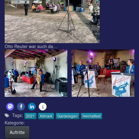
Otto Reuter war auch da…
Tags:
2021
Altmark
Gardelegen
Heimatfest
Kategorie:
Auftritte