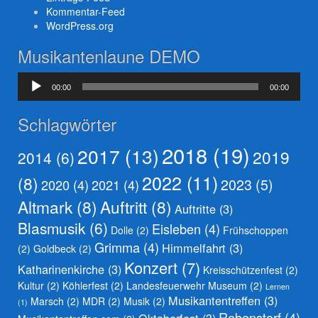
Kommentar-Feed
WordPress.org
Musikantenlaune DEMO
Audio-
00:00
00:00
Player
Schlagwörter
2018
(19)
2017
(13)
2019
2014
(6)
2022
(11)
(8)
2023
(5)
2020
(4)
2021
(4)
Altmark
(8)
Auftritt
(8)
Auftritte
(3)
Blasmusik
(6)
Eisleben
(4)
Dolle
(2)
Frühschoppen
Grimma
(4)
Himmelfahrt
(3)
(2)
Goldbeck
(2)
Konzert
(7)
Katharinenkirche
(3)
Kreisschützenfest
(2)
Kultur
(2)
Köhlerfest
(2)
Landesfeuerwehr Museum
(2)
Lernen
Musikantentreffen
(3)
Marsch
(2)
MDR
(2)
Musik
(2)
(1)
Rebenstorf
(4)
Oktoberfest
(3)