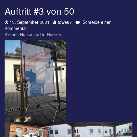
Auftritt #3 von 50
Datum:
Autor:
13. September 2021
towe67
Schreibe einen
zu
Kommentar
Auftritt
Kleines Hofkonzert in Heeren
#3
von
50