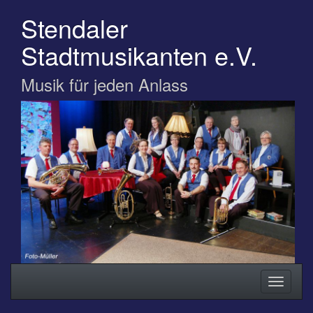
Zum
Stendaler
Hauptinhalt
springen
Stadtmusikanten e.V.
Musik für jeden Anlass
Navigation
Navigati
ein-/ausblenden
ein-/au