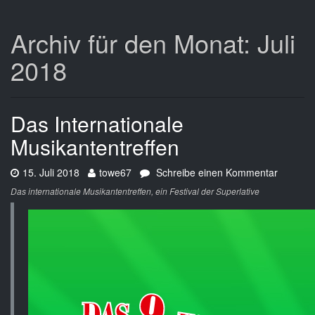
Archiv für den Monat: Juli
2018
Das Internationale
Musikantentreffen
Datum:
Autor:
zu
15. Juli 2018
towe67
Schreibe einen Kommentar
Das
Das internationale Musikantentreffen, ein Festival der Superlative
Internat
Musikant