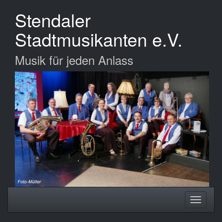
Zum
Stendaler
Hauptinhalt
springen
Stadtmusikanten e.V.
Musik für jeden Anlass
Navigation
Navigati
ein-/ausblenden
ein-/au