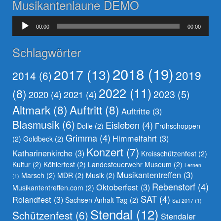
Musikantenlaune DEMO
Audio-
00:00
00:00
Player
Schlagwörter
2018
(19)
2017
(13)
2019
2014
(6)
2022
(11)
(8)
2023
(5)
2020
(4)
2021
(4)
Altmark
(8)
Auftritt
(8)
Auftritte
(3)
Blasmusik
(6)
Eisleben
(4)
Dolle
(2)
Frühschoppen
Grimma
(4)
Himmelfahrt
(3)
(2)
Goldbeck
(2)
Konzert
(7)
Katharinenkirche
(3)
Kreisschützenfest
(2)
Kultur
(2)
Köhlerfest
(2)
Landesfeuerwehr Museum
(2)
Lernen
Musikantentreffen
(3)
Marsch
(2)
MDR
(2)
Musik
(2)
(1)
Rebenstorf
(4)
Oktoberfest
(3)
Musikantentreffen.com
(2)
SAT
(4)
Rolandfest
(3)
Sachsen Anhalt Tag
(2)
Sat 2017
(1)
Stendal
(12)
Schützenfest
(6)
Stendaler