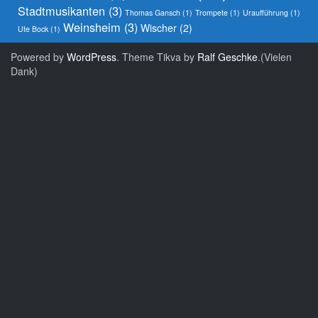
Stadtmusikanten
(3)
Thomas Gansch
(1)
Trompete
(1)
Uraufführung
(1)
Weinsheim
(3)
Wischer
(2)
Ute Bock
(1)
Powered by
WordPress
. Theme Tikva by
Ralf Geschke
.(Vielen
Dank)