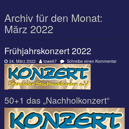
Archiv für den Monat:
März 2022
Frühjahrskonzert 2022
Datum:
Autor:
zu
24. März 2022
towe67
Schreibe einen Kommentar
Frühja
2022
50+1 das „Nachholkonzert“