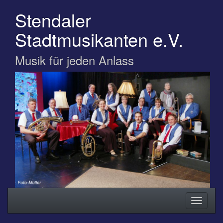
Zum
Stendaler
Hauptinhalt
springen
Stadtmusikanten e.V.
Musik für jeden Anlass
Navigation
Navigati
ein-/ausblenden
ein-/au