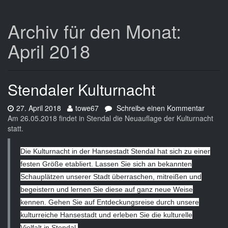
Archiv für den Monat:
April 2018
Stendaler Kulturnacht
Datum:
Autor:
zu
27. April 2018
towe67
Schreibe einen Kommentar
Stenda
Am 26.05.2018 findet in Stendal die Neuauflage der Kulturnacht
Kulturn
statt.
Die Kulturnacht in der Hansestadt Stendal hat sich zu einer
festen Größe etabliert. Lassen Sie sich an bekannten
Schauplätzen unserer Stadt überraschen, mitreißen und
begeistern und lernen Sie diese auf ganz neue Weise
kennen. Gehen Sie auf Entdeckungsreise durch unsere
kulturreiche Hansestadt und erleben Sie die kulturelle
Vielfalt in Stendal.