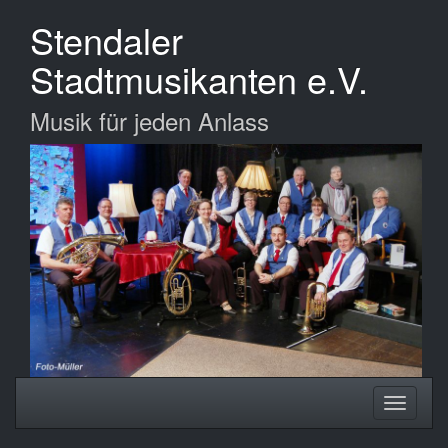
Zum
Stendaler
Hauptinhalt
springen
Stadtmusikanten e.V.
Musik für jeden Anlass
Navigation
Navigati
ein-/ausblenden
ein-/au