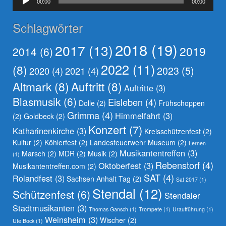
00:00
00:00
Player
Schlagwörter
2018
(19)
2017
(13)
2019
2014
(6)
2022
(11)
(8)
2023
(5)
2020
(4)
2021
(4)
Altmark
(8)
Auftritt
(8)
Auftritte
(3)
Blasmusik
(6)
Eisleben
(4)
Dolle
(2)
Frühschoppen
Grimma
(4)
Himmelfahrt
(3)
(2)
Goldbeck
(2)
Konzert
(7)
Katharinenkirche
(3)
Kreisschützenfest
(2)
Kultur
(2)
Köhlerfest
(2)
Landesfeuerwehr Museum
(2)
Lernen
Musikantentreffen
(3)
Marsch
(2)
MDR
(2)
Musik
(2)
(1)
Rebenstorf
(4)
Oktoberfest
(3)
Musikantentreffen.com
(2)
SAT
(4)
Rolandfest
(3)
Sachsen Anhalt Tag
(2)
Sat 2017
(1)
Stendal
(12)
Schützenfest
(6)
Stendaler
Stadtmusikanten
(3)
Thomas Gansch
(1)
Trompete
(1)
Uraufführung
(1)
Weinsheim
(3)
Wischer
(2)
Ute Bock
(1)