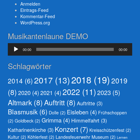
Anmelden
Eintrags-Feed
Kommentar-Feed
WordPress.org
Musikantenlaune DEMO
Audio-
00:00
00:00
Player
Schlagwörter
2018
(19)
2017
(13)
2019
2014
(6)
2022
(11)
(8)
2023
(5)
2020
(4)
2021
(4)
Altmark
(8)
Auftritt
(8)
Auftritte
(3)
Blasmusik
(6)
Eisleben
(4)
Dolle
(2)
Frühschoppen
Grimma
(4)
Himmelfahrt
(3)
(2)
Goldbeck
(2)
Konzert
(7)
Katharinenkirche
(3)
Kreisschützenfest
(2)
Kultur
(2)
Köhlerfest
(2)
Landesfeuerwehr Museum
(2)
Lernen