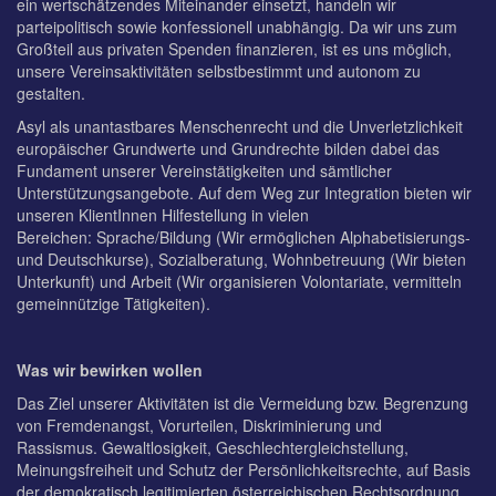
ein wertschätzendes Miteinander einsetzt, handeln wir
parteipolitisch sowie konfessionell unabhängig. Da wir uns zum
Großteil aus privaten Spenden finanzieren, ist es uns möglich,
unsere Vereinsaktivitäten selbstbestimmt und autonom zu
gestalten.
Asyl als unantastbares Menschenrecht und die Unverletzlichkeit
europäischer Grundwerte und Grundrechte bilden dabei das
Fundament unserer Vereinstätigkeiten und sämtlicher
Unterstützungsangebote. Auf dem Weg zur Integration bieten wir
unseren KlientInnen Hilfestellung in vielen
Bereichen: Sprache/Bildung (Wir ermöglichen Alphabetisierungs-
und Deutschkurse), Sozialberatung, Wohnbetreuung (Wir bieten
Unterkunft) und Arbeit (Wir organisieren Volontariate, vermitteln
gemeinnützige Tätigkeiten).
Was wir bewirken wollen
Das Ziel unserer Aktivitäten ist die Vermeidung bzw. Begrenzung
von Fremdenangst, Vorurteilen, Diskriminierung und
Rassismus. Gewaltlosigkeit, Geschlechtergleichstellung,
Meinungsfreiheit und Schutz der Persönlichkeitsrechte, auf Basis
der demokratisch legitimierten österreichischen Rechtsordnung,