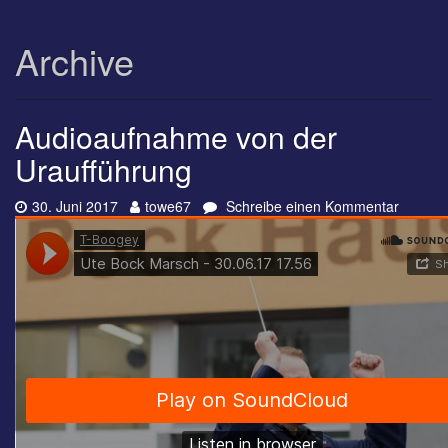
Archive
Audioaufnahme von der
Uraufführung
Datum:
Autor:
zu
30. Juni 2017
towe67
Schreibe einen Kommentar
Audioa
von
der
Urauffü