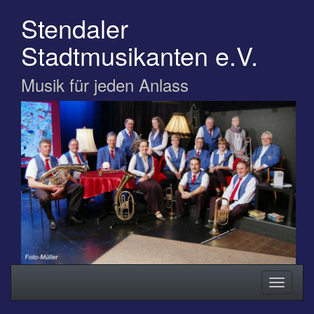
Zum
Stendaler
Hauptinhalt
springen
Stadtmusikanten e.V.
Musik für jeden Anlass
Navigation
Navigati
ein-/ausblenden
ein-/au