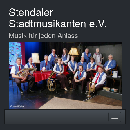
Zum
Stendaler
Hauptinhalt
springen
Stadtmusikanten e.V.
Musik für jeden Anlass
Navigation
Navigati
ein-/ausblenden
ein-/au