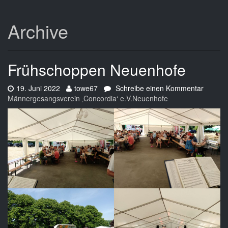
Archive
Frühschoppen Neuenhofe
Datum:
Autor:
zu
19. Juni 2022
towe67
Schreibe einen Kommentar
Frühsc
Männergesangsverein ‚Concordia‘ e.V.Neuenhofe
Neuenh