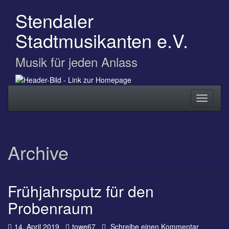
Zum
Stendaler
Hauptinhalt
springen
Stadtmusikanten e.V.
Musik für jeden Anlass
Navigation
Navigati
ein-/ausblenden
ein-/au
Archive
Frühjahrsputz für den
Probenraum
Datum:
Autor:
zu
14. April 2019
towe67
Schreibe einen Kommentar