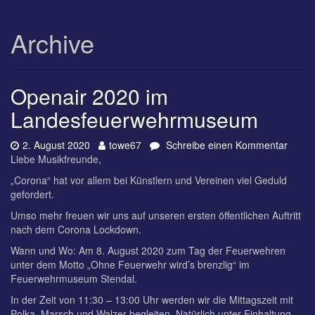
Archive
Openair 2020 im
Landesfeuerwehrmuseum
Datum:
Autor:
zu
2. August 2020
towe67
Schreibe einen Kommentar
Opena
Liebe Musikfreunde,
2020
„Corona“ hat vor allem bei Künstlern und Vereinen viel Geduld
im
gefordert.
Lande
Umso mehr freuen wir uns auf unseren ersten öffentlichen Auftritt
nach dem Corona Lockdown.
Wann und Wo: Am 8. August 2020 zum Tag der Feuerwehren
unter dem Motto „Ohne Feuerwehr wird’s brenzlig“ im
Feuerwehrmuseum Stendal.
In der Zeit von 11:30 – 13:00 Uhr werden wir die Mittagszeit mit
Polka, Marsch und Walzer begleiten. Natürlich unter Einhaltung