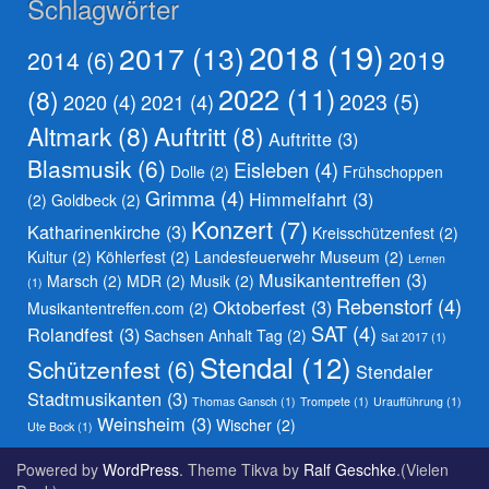
Schlagwörter
2018
(19)
2017
(13)
2019
2014
(6)
2022
(11)
(8)
2023
(5)
2020
(4)
2021
(4)
Altmark
(8)
Auftritt
(8)
Auftritte
(3)
Blasmusik
(6)
Eisleben
(4)
Dolle
(2)
Frühschoppen
Grimma
(4)
Himmelfahrt
(3)
(2)
Goldbeck
(2)
Konzert
(7)
Katharinenkirche
(3)
Kreisschützenfest
(2)
Kultur
(2)
Köhlerfest
(2)
Landesfeuerwehr Museum
(2)
Lernen
Musikantentreffen
(3)
Marsch
(2)
MDR
(2)
Musik
(2)
(1)
Rebenstorf
(4)
Oktoberfest
(3)
Musikantentreffen.com
(2)
SAT
(4)
Rolandfest
(3)
Sachsen Anhalt Tag
(2)
Sat 2017
(1)
Stendal
(12)
Schützenfest
(6)
Stendaler
Stadtmusikanten
(3)
Thomas Gansch
(1)
Trompete
(1)
Uraufführung
(1)
Weinsheim
(3)
Wischer
(2)
Ute Bock
(1)
Powered by
WordPress
. Theme Tikva by
Ralf Geschke
.(Vielen