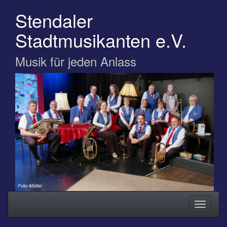
Zum
Stendaler
Hauptinhalt
springen
Stadtmusikanten e.V.
Musik für jeden Anlass
Navigation
Navigati
ein-/ausblenden
ein-/au